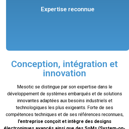
et le logiciel
innovantes. Notre savoir-faire couvre à la fois le matériel
Expertise reconnue
domaine des systèmes embarqués et des technologies
Nous nous appuyons sur une solide expérience dans le
Conception, intégration et
innovation
Mesotic se distingue par son expertise dans le
développement de systèmes embarqués et de solutions
innovantes adaptées aux besoins industriels et
technologiques les plus exigeants. Forte de ses
compétences techniques et de ses références reconnues,
l’entreprise conçoit et intègre des designs
électroniques avancés ainsi que des SoMs (System-on-