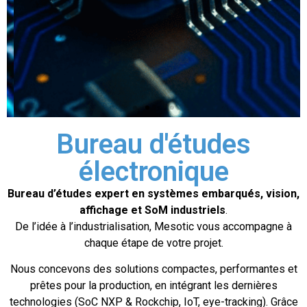
Référence
Bureau d'études
électronique
design
Bureau d’études expert en systèmes embarqués, vision,
affichage et SoM industriels
.
De l’idée à l’industrialisation, Mesotic vous accompagne à
& SoMs
chaque étape de votre projet.
Nous concevons des solutions compactes, performantes et
prêtes pour la production, en intégrant les dernières
Mesotic
technologies (SoC NXP & Rockchip, IoT, eye-tracking). Grâce