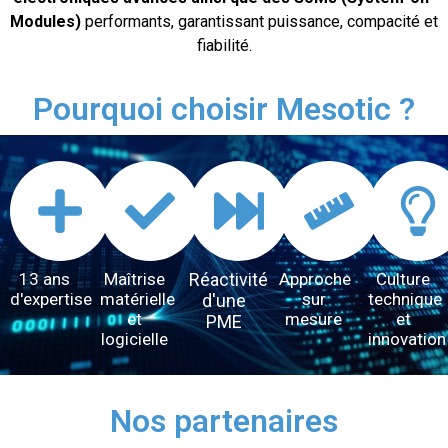
Modules)
performants, garantissant puissance, compacité et
fiabilité.
Pourquoi choisir Mesotic ?
13 ans
Maîtrise
Réactivité
Approche
Culture
d'expertise
matérielle
sur
technique
d'une
et
mesure
et
PME
logicielle
innovation
Nos partenaires