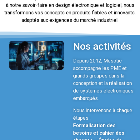
à notre savoir-faire en design électronique et logiciel, nous
transformons vos concepts en produits fiables et innovants,
adaptés aux exigences du marché industriel.
En savoir plus
Nos activités
Depuis 2012, Mesotic
accompagne les PME et
grands groupes dans la
conception et la réalisation
de systèmes électroniques
embarqués.
Nous intervenons à chaque
étapes :
Formalisation des
besoins et cahier des