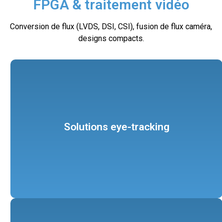
FPGA & traitement vidéo
Conversion de flux (LVDS, DSI, CSI), fusion de flux caméra,
designs compacts.
santé, l’industrie et la mobilité.
utilisateur et applications avancées dans la recherche, la
Solutions eye-tracking
eye-tracking, ouvrant la voie à de nouvelles expériences
Nos équipes développent des solutions innovantes en