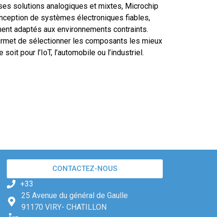
ses solutions analogiques et mixtes, Microchip
onception de systèmes électroniques fiables,
ment adaptés aux environnements contraints.
ermet de sélectionner les composants les mieux
soit pour l’IoT, l’automobile ou l’industriel.
CONTACTEZ-NOUS
+33
25 Avenue du général de Gaulle
91170 VIRY- CHATILLON